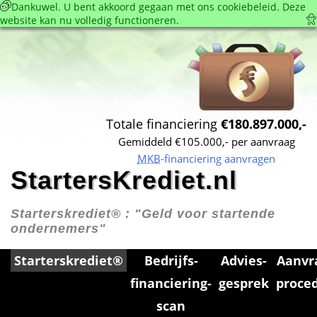
 Dankuwel. U bent akkoord gegaan met ons cookie­beleid. Deze 
website kan nu volledig functioneren. 
Totale financiering 
€180.897.000,-
Gemiddeld €105.000,- per aanvraag
MKB
-financiering aanvragen
StartersKrediet.nl
Starterskrediet® : 
"Geld voor startende 
ondernemers"
Starterskrediet®
Bedrijfs­
Advies­
Aanvr
financiering­
gesprek
proce
scan