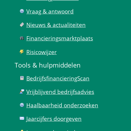
Vraag & antwoord
Nieuws & actualiteiten
Financierings­markt­plaats
Risico­wijzer
Tools & hulp­middelen
Bedrijfsfinanciering­Scan
Vrijblijvend bedrijfs­advies
Haal­baar­heid onder­zoeken
Jaarcijfers doorgeven