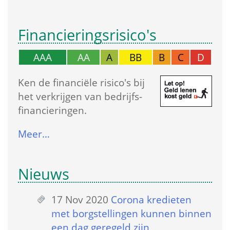
Financierings­risico's
AAA
AA
A
BB
B
C
D
Ken de financiële risico's bij 
het verkrijgen van bedrijfs­
financieringen.
Meer…
Nieuws
17 Nov 2020
 
Corona kredieten 
met borgstellingen kunnen binnen 
een dag geregeld zijn