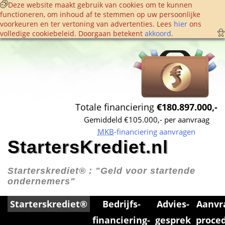
 Deze website maakt gebruik van cookies om te kunnen 
functioneren, om inhoud af te stemmen op uw persoonlijke 
voorkeuren en ter vertoning van advertenties. Lees 
hier
 ons 
volledige cookie­beleid. Doorgaan betekent 
akkoord
. 
Totale financiering 
€180.897.000,-
Gemiddeld €105.000,- per aanvraag
MKB
-financiering aanvragen
StartersKrediet.nl
Starterskrediet® : 
"Geld voor startende 
ondernemers"
Starterskrediet®
Bedrijfs­
Advies­
Aanvr
financiering­
gesprek
proce