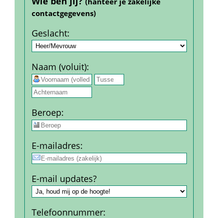
Wie ben jij? 
(hanteer je zakelijke 
contact­gegevens)
Geslacht
:
Naam (voluit)
:
 
Beroep
:
E-mail­adres
:
E-mail updates?
Telefoon­nummer
: