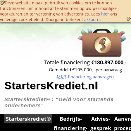
 Deze website maakt gebruik van cookies om te kunnen 
functioneren, om inhoud af te stemmen op uw persoonlijke 
voorkeuren en ter vertoning van advertenties. Lees 
hier
 ons 
volledige cookie­beleid. Doorgaan betekent 
akkoord
. 
Totale financiering 
€180.897.000,-
Gemiddeld €105.000,- per aanvraag
MKB
-financiering aanvragen
StartersKrediet.nl
Starterskrediet® : 
"Geld voor startende 
ondernemers"
Starterskrediet®
Bedrijfs­
Advies­
Aanvr
financiering­
gesprek
proce