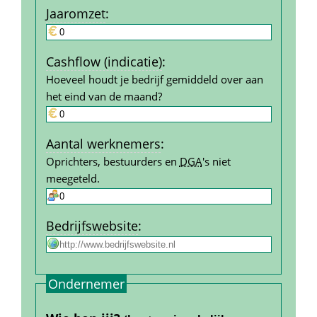
Jaar­omzet
:
Cashflow (indicatie)
:
Hoeveel houdt je bedrijf gemiddeld over aan 
het eind van de maand?
Aantal werk­nemers
:
Oprichters, bestuurders en 
DGA
's niet 
meegeteld.
Bedrijfs­website
:
Ondernemer