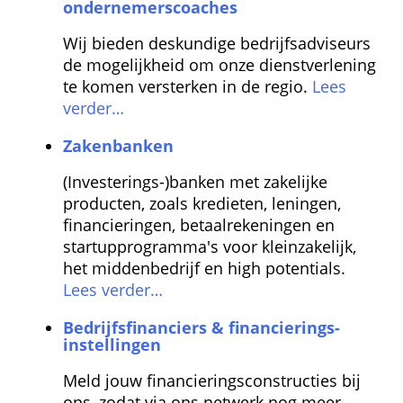
ondernemers­coaches
Wij bieden deskundige bedrijfsadviseurs 
de mogelijkheid om onze dienstverlening 
te komen versterken in de regio. 
Lees 
verder…
Zaken­banken
(Investerings-)banken met zakelijke 
producten, zoals kredieten, leningen, 
financieringen, betaal­rekeningen en 
startup­programma's voor klein­zakelijk, 
het midden­bedrijf en high potentials. 
Lees verder…
Bedrijfs­financiers & financierings­
instellingen
Meld jouw financierings­constructies bij 
ons, zodat via ons netwerk nog meer 