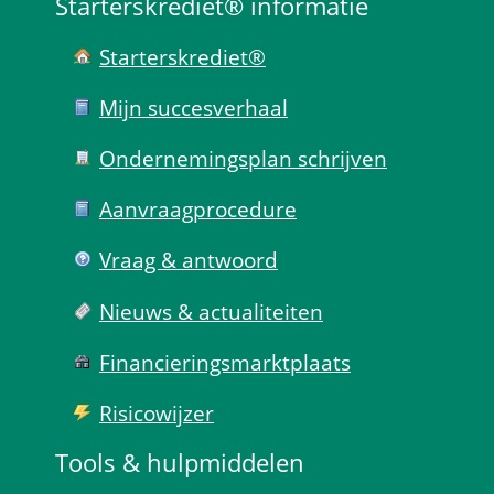
Starterskrediet® informatie
Starterskrediet®
Mijn succes­verhaal
Ondernemings­plan schrijven
Aanvraag­procedure
Vraag & antwoord
Nieuws & actualiteiten
Financierings­markt­plaats
Risico­wijzer
Tools & hulp­middelen