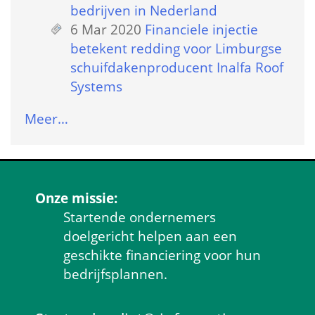
bedrijven in Nederland
6 Mar 2020
 
Financiele injectie 
betekent redding voor Limburgse 
schuifdakenproducent Inalfa Roof 
Systems
Meer…
Onze missie:
Startende ondernemers 
doelgericht helpen aan een 
geschikte financiering voor hun 
bedrijfsplannen.