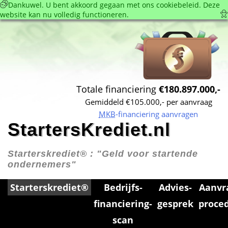
 Dankuwel. U bent akkoord gegaan met ons cookie­beleid. Deze 
website kan nu volledig functioneren. 
Totale financiering 
€180.897.000,-
Gemiddeld €105.000,- per aanvraag
MKB
-financiering aanvragen
StartersKrediet.nl
Starterskrediet® : 
"Geld voor startende 
ondernemers"
Starterskrediet®
Bedrijfs­
Advies­
Aanvr
financiering­
gesprek
proce
scan