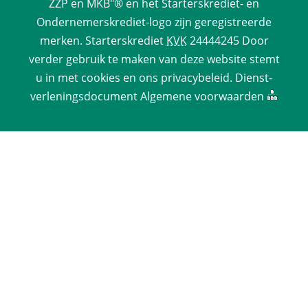
ZZP en MKB"® en het Starterskrediet- en 
Ondernemerskrediet-logo zijn geregistreerde 
merken. 
Starterskrediet
 
KVK
 24444245 Door 
verder gebruik te maken van deze website stemt 
u in met cookies en ons 
privacy­beleid
. 
Dienst­
verlenings­document
 
Algemene voorwaarden
 