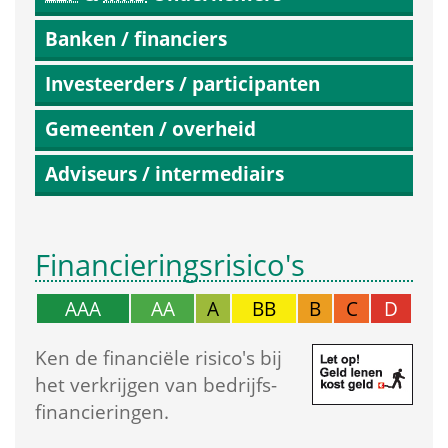
Banken / financiers
Investeerders / participanten
Gemeenten / overheid
Adviseurs / intermediairs
Financierings­risico's
AAA
AA
A
BB
B
C
D
Ken de financiële risico's bij 
het verkrijgen van bedrijfs­
financieringen.