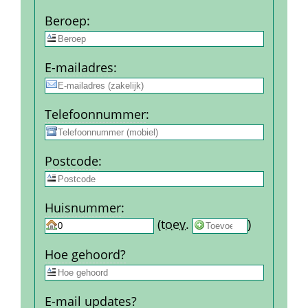
Beroep
:
E-mail­adres
:
Telefoon­nummer
:
Post­code
:
Huis­nummer
:
 
 (
toev.
 
) 
Hoe gehoord?
E-mail updates?