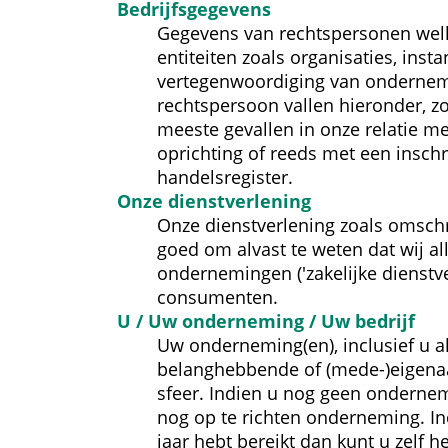
Bedrijfs­gegevens
Gegevens van rechtspersonen welke
entiteiten zoals organisaties, inst
vertegenwoordiging van ondernemi
rechtspersoon vallen hieronder, z
meeste gevallen in onze relatie m
oprichting of reeds met een inschri
handelsregister.
Onze dienst­verlening
Onze dienstverlening zoals omschre
goed om alvast te weten dat wij al
ondernemingen ('zakelijke dienstver
consumenten.
U / Uw onderneming / Uw bedrijf
Uw onderneming(en), inclusief u a
belanghebbende of (mede-)eigenaar
sfeer. Indien u nog geen ondernem
nog op te richten onderneming. Ind
jaar hebt bereikt dan kunt u zelf 