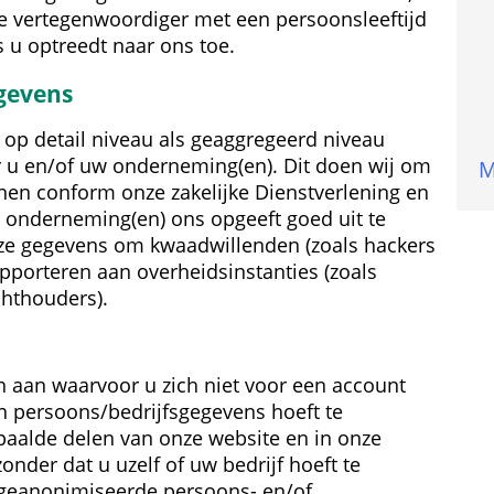
e vertegenwoordiger met een persoons­leeftijd 
 u optreedt naar ons toe.
gevens
 op detail niveau als geaggregeerd niveau 
r u en/of uw onderneming(en). Dit doen wij om 
M
n conform onze zakelijke Dienstverlening en 
 onderneming(en) ons opgeeft goed uit te 
ze gegevens om kwaadwillenden (zoals hackers 
apporteren aan overheidsinstanties (zoals 
chthouders).
n aan waarvoor u zich niet voor een account 
 persoons/bedrijfsgegevens hoeft te 
paalde delen van onze website en in onze 
nder dat u uzelf of uw bedrijf hoeft te 
) geanonimiseerde persoons- en/of 