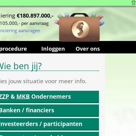
iering 
€180.897.000,-
105.000,- per aanvraag
anciering aanvragen
procedure
Inloggen
Over ons
ie ben jij?
ies jouw situatie voor meer info.
ZZP
 & 
MKB
 Ondernemers
Banken / financiers
Investeerders / participanten