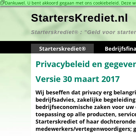
 Dankuwel. U bent akkoord gegaan met ons cookie­beleid. Deze we
StartersKrediet.nl
Starterskrediet® : 
"Geld voor start
Starterskrediet®
Bedrijfs­fin
Privacybeleid en gegev
Versie 30 maart 2017
Wij beseffen dat privacy erg belangrij
bedrijfsadvies, zakelijke begeleidin
bedrijfseconomische zaken voor uw o
toepassing op alle producten, servi
Starterskrediet of haar dochteronde
medewerkers/vertegenwoordigers; ge