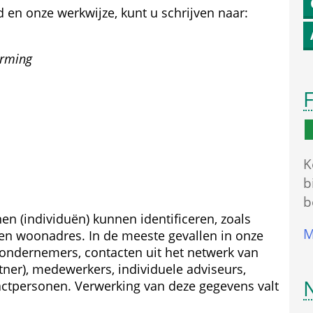
d en onze werkwijze, kunt u schrijven naar:
erming
F
K
b
b
n (individuën) kunnen identificeren, zoals 
M
n woonadres. In de meeste gevallen in onze 
 ondernemers, contacten uit het netwerk van 
ner), medewerkers, individuele adviseurs, 
act­personen. Verwerking van deze gegevens valt 