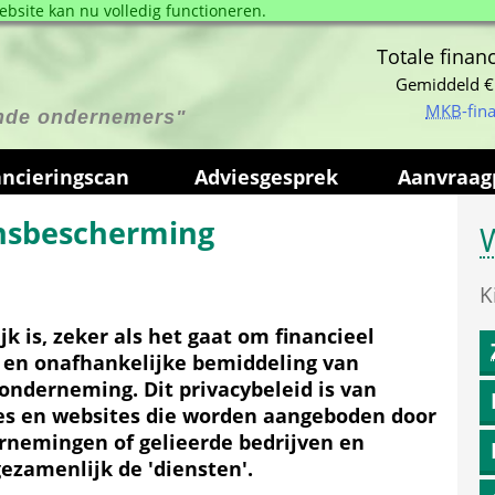
bsite kan nu volledig functioneren. 
Totale financ
Gemiddeld €
MKB
-fin
ende ondernemers"
anciering­scan
Advies­gesprek
Aanvraag­
ensbescherming
W
K
k is, zeker als het gaat om financieel 
g en onafhankelijke bemiddeling van 
nderneming. Dit privacybeleid is van 
ces en websites die worden aangeboden door 
rnemingen of gelieerde bedrijven en 
zamenlijk de 'diensten'.