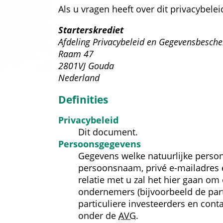
Als u vragen heeft over dit privacybelei
Starterskrediet
 Afdeling Privacybeleid en Gegevensbesch
 Raam 47 
 2801VJ Gouda
 Nederland
Definities
Privacy­beleid
Dit document.
Persoons­gegevens
Gegevens welke natuurlijke persone
persoonsnaam, privé e-mailadres e
relatie met u zal het hier gaan om
ondernemers (bijvoorbeeld de part
particuliere investeerders en cont
onder de 
AVG
.