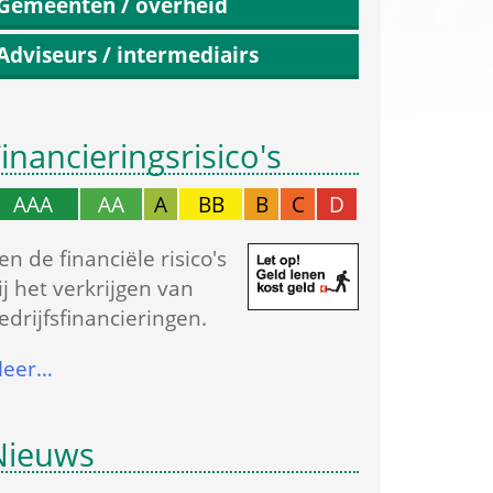
Gemeenten / overheid
Adviseurs / intermediairs
inancierings­risico's
AAA
AA
A
BB
B
C
D
en de financiële risico's 
ij het verkrijgen van 
edrijfs­financieringen.
eer…
Nieuws