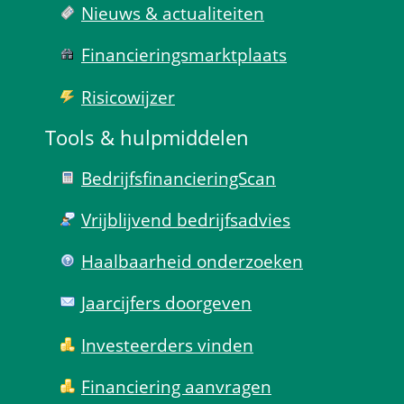
Nieuws & actualiteiten
Financierings­markt­plaats
Risico­wijzer
Tools & hulp­middelen
Bedrijfsfinanciering­Scan
Vrijblijvend bedrijfs­advies
Haal­baar­heid onder­zoeken
Jaarcijfers doorgeven
Investeerders vinden
Financiering aanvragen