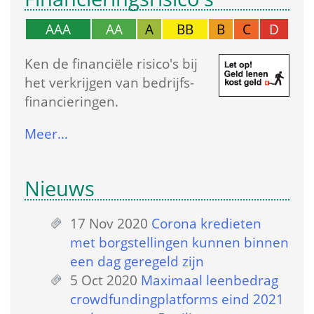
AAA
AA
A
BB
B
C
D
Ken de financiële risico's bij 
het verkrijgen van bedrijfs­
financieringen.
Meer…
Nieuws
17 Nov 2020
 
Corona kredieten 
met borgstellingen kunnen binnen 
een dag geregeld zijn
5 Oct 2020
 
Maximaal leenbedrag 
crowdfundingplatforms eind 2021 