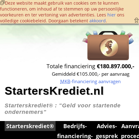
 Deze website maakt gebruik van cookies om te kunnen 
functioneren, om inhoud af te stemmen op uw persoonlijke 
voorkeuren en ter vertoning van advertenties. Lees 
hier
 ons 
volledige cookie­beleid. Doorgaan betekent 
akkoord
. 
Totale financiering 
€180.897.000,-
Gemiddeld €105.000,- per aanvraag
MKB
-financiering aanvragen
StartersKrediet.nl
Starterskrediet® : 
"Geld voor startende 
ondernemers"
Starterskrediet®
Bedrijfs­
Advies­
Aanvr
financiering­
gesprek
proce