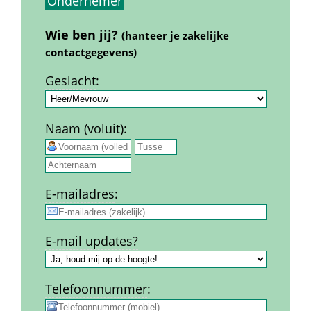
Ondernemer
Wie ben jij? 
(hanteer je zakelijke 
contact­gegevens)
Geslacht
:
Naam (voluit)
:
 
E-mail­adres
:
E-mail updates?
Telefoon­nummer
: