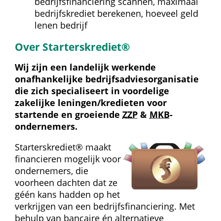
bedrijfsfinanciering scannen, maximaal 
bedrijfskrediet berekenen, hoeveel geld 
lenen bedrijf
Over Starterskrediet®
Wij zijn een landelijk werkende 
onafhankelijke bedrijfs­advies­organisatie 
die zich specialiseert in voordelige 
zakelijke leningen/kredieten voor 
startende en groeiende 
ZZP
 & 
MKB
-
ondernemers.
Starterskrediet® maakt 
financieren mogelijk voor 
ondernemers, die 
voorheen dachten dat ze 
géén kans hadden op het 
verkrijgen van een bedrijfs­financiering. Met 
behulp van bancaire én alternatieve 