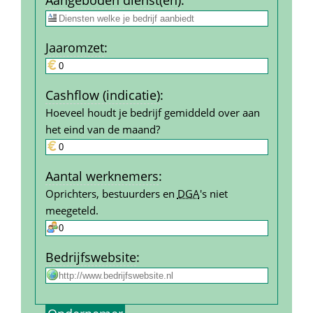
Jaar­omzet
:
Cashflow (indicatie)
:
Hoeveel houdt je bedrijf gemiddeld over aan 
het eind van de maand?
Aantal werk­nemers
:
Oprichters, bestuurders en 
DGA
's niet 
meegeteld.
Bedrijfs­website
: