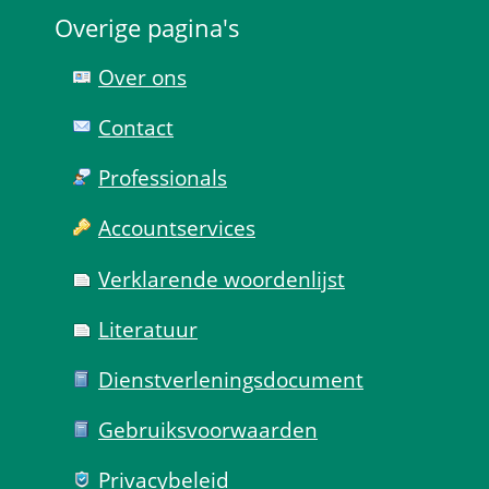
Overige pagina's
Over ons
Contact
Professionals
Account­services
Verklarende woorden­lijst
Literatuur
Dienst­verlenings­document
Gebruiks­voorwaarden
Privacy­beleid