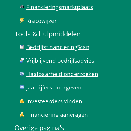
Financierings­markt­plaats
Risico­wijzer
Tools & hulp­middelen
Bedrijfsfinanciering­Scan
Vrijblijvend bedrijfs­advies
Haal­baar­heid onder­zoeken
Jaarcijfers doorgeven
Investeerders vinden
Financiering aanvragen
Overige pagina's