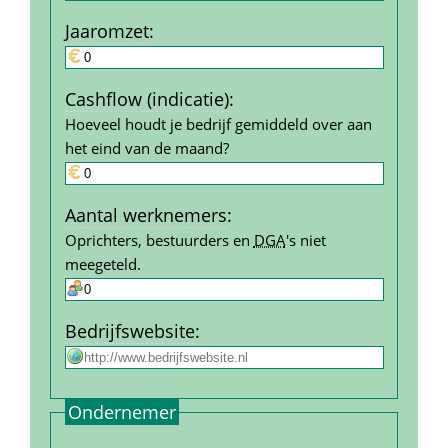
Jaar­omzet
:
Cashflow (indicatie)
:
Hoeveel houdt je bedrijf gemiddeld over aan 
het eind van de maand?
Aantal werk­nemers
:
Oprichters, bestuurders en 
DGA
's niet 
meegeteld.
Bedrijfs­website
:
Ondernemer