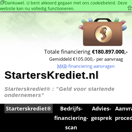
 Dankuwel. U bent akkoord gegaan met ons cookie­beleid. Deze 
website kan nu volledig functioneren. 
Totale financiering 
€180.897.000,-
Gemiddeld €105.000,- per aanvraag
MKB
-financiering aanvragen
StartersKrediet.nl
Starterskrediet® : 
"Geld voor startende 
ondernemers"
Starterskrediet®
Bedrijfs­
Advies­
Aanvr
financiering­
gesprek
proce
scan