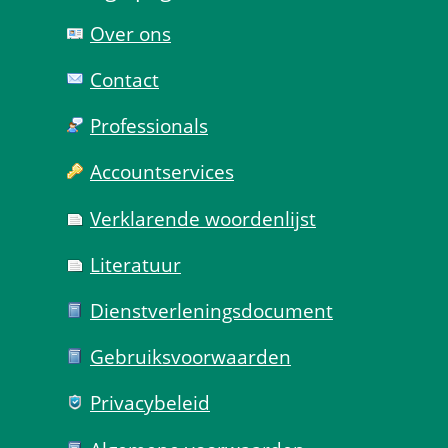
Over ons
Contact
Professionals
Account­services
Verklarende woorden­lijst
Literatuur
Dienst­verlenings­document
Gebruiks­voorwaarden
Privacy­beleid