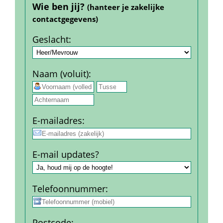
Wie ben jij? 
(hanteer je zakelijke 
contact­gegevens)
Geslacht
:
Naam (voluit)
:
 
E-mail­adres
:
E-mail updates?
Telefoon­nummer
:
Post­code
: