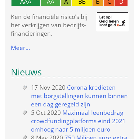
AAA
AA
A
BB
B
C
D
Ken de financiële risico's bij 
het verkrijgen van bedrijfs­
financieringen.
Meer…
Nieuws
17 Nov 2020
 
Corona kredieten 
met borgstellingen kunnen binnen 
een dag geregeld zijn
5 Oct 2020
 
Maximaal leenbedrag 
crowdfundingplatforms eind 2021 
omhoog naar 5 miljoen euro
8 May 2020
 
750 Miljoen euro extra 