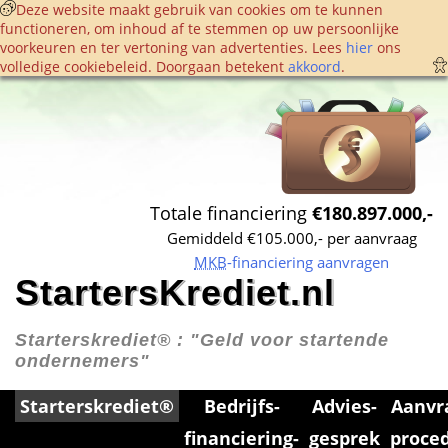
 Deze website maakt gebruik van cookies om te kunnen 
functioneren, om inhoud af te stemmen op uw persoonlijke 
voorkeuren en ter vertoning van advertenties. Lees 
hier
 ons 
volledige cookie­beleid. Doorgaan betekent 
akkoord
. 
Totale financiering 
€180.897.000,-
Gemiddeld €105.000,- per aanvraag
MKB
-financiering aanvragen
StartersKrediet.nl
Starterskrediet® : 
"Geld voor startende 
ondernemers"
Starterskrediet®
Bedrijfs­
Advies­
Aanvr
financiering­
gesprek
proce