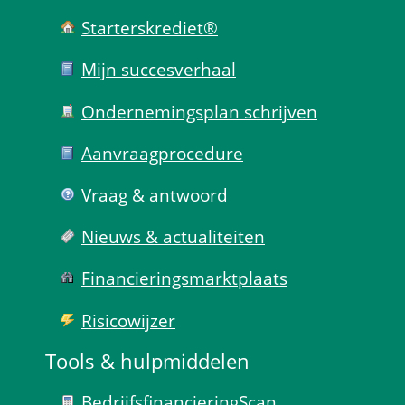
Starterskrediet®
Mijn succes­verhaal
Ondernemings­plan schrijven
Aanvraag­procedure
Vraag & antwoord
Nieuws & actualiteiten
Financierings­markt­plaats
Risico­wijzer
Tools & hulp­middelen
Bedrijfsfinanciering­Scan