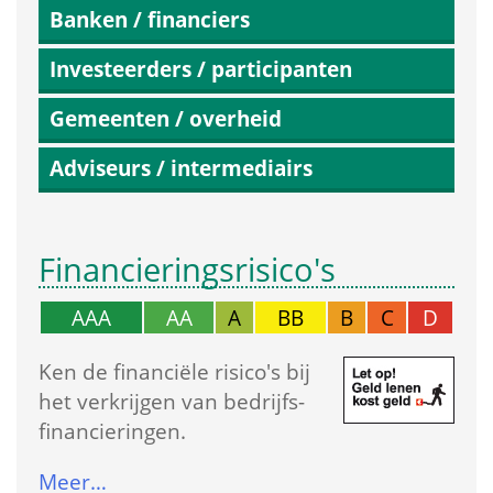
Banken / financiers
Investeerders / participanten
Gemeenten / overheid
Adviseurs / intermediairs
Financierings­risico's
AAA
AA
A
BB
B
C
D
Ken de financiële risico's bij 
het verkrijgen van bedrijfs­
financieringen.
Meer…