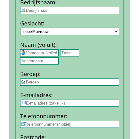
Bedrijfs­naam
:
Geslacht
:
Naam (voluit)
:
 
Beroep
:
E-mail­adres
:
Telefoon­nummer
:
Post­code
: