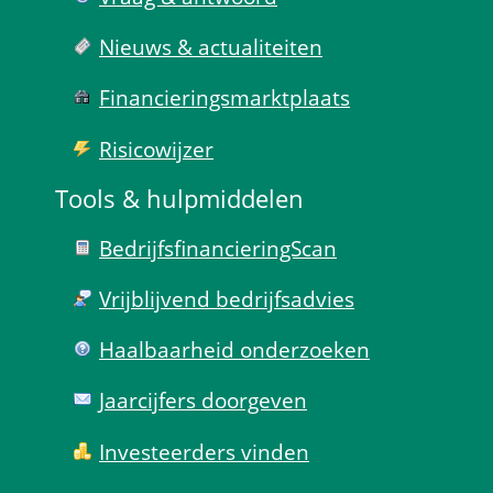
Nieuws & actualiteiten
Financierings­markt­plaats
Risico­wijzer
Tools & hulp­middelen
Bedrijfsfinanciering­Scan
Vrijblijvend bedrijfs­advies
Haal­baar­heid onder­zoeken
Jaarcijfers doorgeven
Investeerders vinden