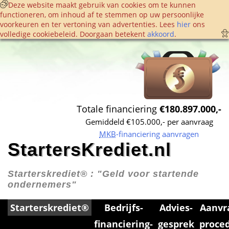
 Deze website maakt gebruik van cookies om te kunnen 
functioneren, om inhoud af te stemmen op uw persoonlijke 
voorkeuren en ter vertoning van advertenties. Lees 
hier
 ons 
volledige cookie­beleid. Doorgaan betekent 
akkoord
. 
Totale financiering 
€180.897.000,-
Gemiddeld €105.000,- per aanvraag
MKB
-financiering aanvragen
StartersKrediet.nl
Starterskrediet® : 
"Geld voor startende 
ondernemers"
Starterskrediet®
Bedrijfs­
Advies­
Aanvr
financiering­
gesprek
proce