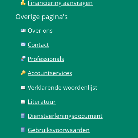
Financiering aanvragen
Overige pagina's
Over ons
Contact
Professionals
Account­services
Verklarende woorden­lijst
Literatuur
Dienst­verlenings­document
Gebruiks­voorwaarden