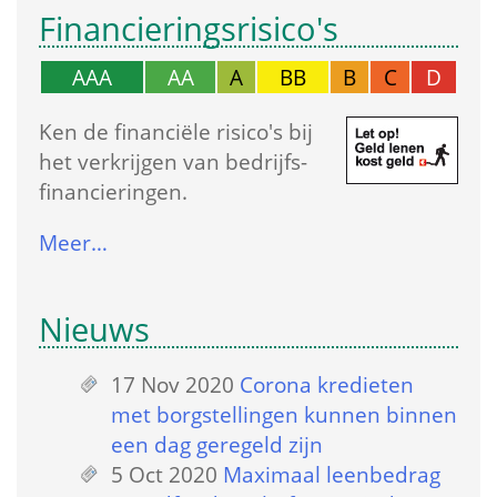
Financierings­risico's
AAA
AA
A
BB
B
C
D
Ken de financiële risico's bij 
het verkrijgen van bedrijfs­
financieringen.
Meer…
Nieuws
17 Nov 2020
 
Corona kredieten 
met borgstellingen kunnen binnen 
een dag geregeld zijn
5 Oct 2020
 
Maximaal leenbedrag 