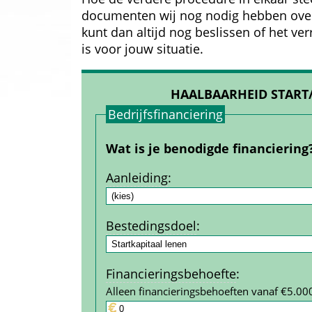
documenten wij nog nodig hebben over je 
kunt dan altijd nog beslissen of het ve
is voor jouw situatie.
HAALBAARHEID START
Bedrijfs­financiering
Wat is je benodigde financiering
Aanleiding
:
Bestedings­doel
:
Financierings­behoefte
:
Alleen financieringsbehoeften vanaf €5.00