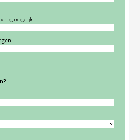
iering mogelijk.
ngen
:
en?