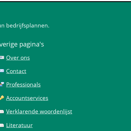
un bedrijfsplannen.
verige pagina's
Over ons
Contact
Professionals
Account­services
Verklarende woorden­lijst
Literatuur