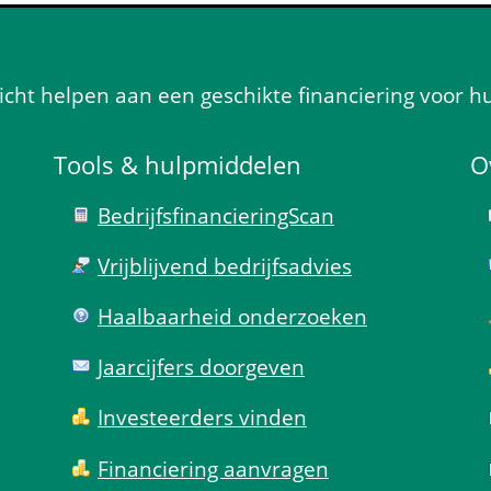
ht helpen aan een geschikte financiering voor h
Tools & hulp­middelen
O
Bedrijfsfinanciering­Scan
Vrijblijvend bedrijfs­advies
Haal­baar­heid onder­zoeken
Jaarcijfers doorgeven
Investeerders vinden
Financiering aanvragen