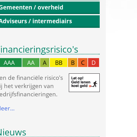
Gemeenten / overheid
Adviseurs / intermediairs
inancierings­risico's
AAA
AA
A
BB
B
C
D
en de financiële risico's 
ij het verkrijgen van 
edrijfs­financieringen.
eer…
Nieuws