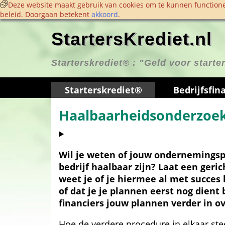
 Deze website maakt gebruik van cookies om te kunnen functione
beleid. Doorgaan betekent 
akkoord
. 
StartersKrediet.nl
Starterskrediet® : 
"Geld voor start
Starterskrediet®
Bedrijfs­fin
Haalbaarheidsonderzoek
Wil je weten of jouw ondernemingsp
bedrijf haalbaar zijn? Laat een geri
weet je of je hiermee al met succes 
of dat je je plannen eerst nog dient 
financiers jouw plannen verder in 
Hoe de verdere procedure in elkaar ste