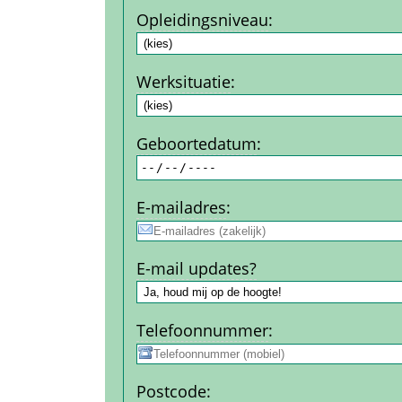
Opleidingsniveau
:
Werksituatie
:
Geboorte­datum
:
E-mail­adres
:
E-mail updates?
Telefoon­nummer
:
Post­code
: