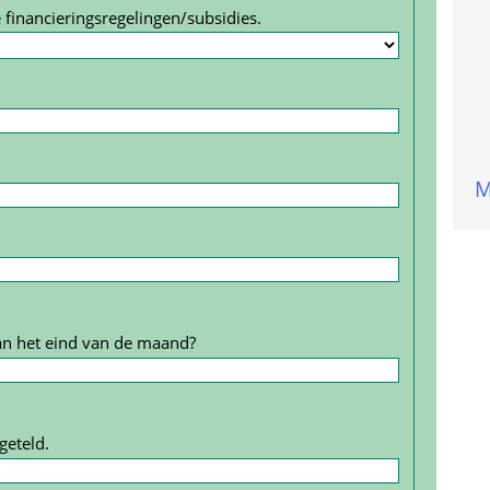
 financierings­regelingen/subsidies.
M
an het eind van de maand?
geteld.