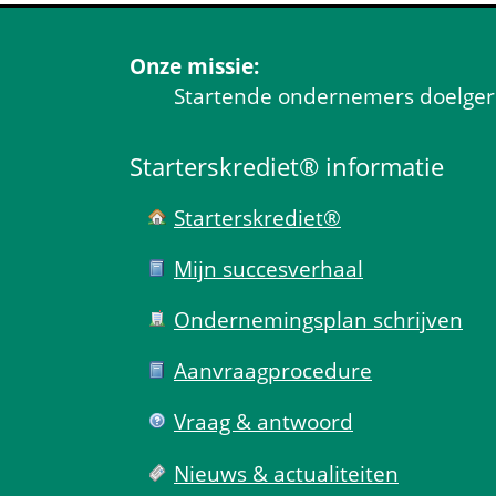
Onze missie:
Startende ondernemers doelgeric
Starterskrediet® informatie
Starterskrediet®
Mijn succes­verhaal
Ondernemings­plan schrijven
Aanvraag­procedure
Vraag & antwoord
Nieuws & actualiteiten