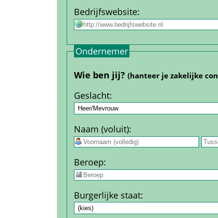
Bedrijfs­website
:
Ondernemer
Wie ben jij? 
(hanteer je zakelijke co
Geslacht
:
Naam (voluit)
:
 
Beroep
:
Burgerlijke staat
: