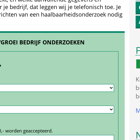
bedrijf, dat leggen wij je telefonisch toe. Je 
rrichten van een haalbaarheids­onderzoek nodig 
/GROEI BEDRIJF ONDERZOEKEN
F
?
K
b
b
M
0,- worden geaccepteerd.