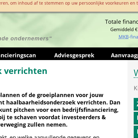
ren, om inhoud af te stemmen op uw persoonlijke voorkeuren en te
Totale financ
Gemiddeld €
MKB
-fin
ende ondernemers"
anciering­scan
Advies­gesprek
Aanvraag­
 verrichten
W
K
lannen of de groeiplannen voor jouw 
cht haalbaarheids­onderzoek verrichten. Dan 
kunt pitchen voor een bedrijfsfinanciering, 
bij te schaven voordat investeerders & 
overweging zullen nemen.
ekt, en welke aanvullende gegevens en 