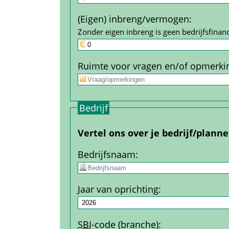
(Eigen) inbreng/vermogen
:
Zonder eigen inbreng is geen bedrijfs­financ
Ruimte voor vragen en/of opmerki
Bedrijf
Vertel ons over je bedrijf/plann
Bedrijfs­naam
:
Jaar van oprichting
:
SBI
-code (branche)
: