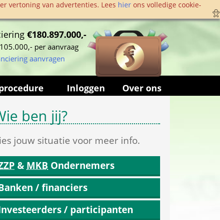
r vertoning van advertenties. Lees 
hier
 ons volledige cookie­
iering 
€180.897.000,-
105.000,- per aanvraag
anciering aanvragen
procedure
Inloggen
Over ons
ie ben jij?
ies jouw situatie voor meer info.
ZZP
 & 
MKB
 Ondernemers
Banken / financiers
Investeerders / participanten