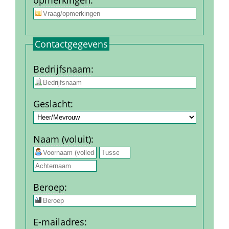
opmerkingen
:
Contact­gegevens
Bedrijfs­naam
:
Geslacht
:
Naam (voluit)
:
 
Beroep
:
E-mail­adres
: