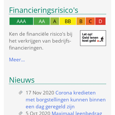
Financierings­risico's
AAA
AA
A
BB
B
C
D
Ken de financiële risico's bij 
het verkrijgen van bedrijfs­
financieringen.
Meer…
Nieuws
17 Nov 2020
 
Corona kredieten 
met borgstellingen kunnen binnen 
een dag geregeld zijn
5 Oct 2020
 
Maximaal leenbedrag 