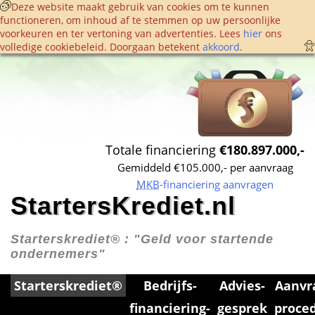
 Deze website maakt gebruik van cookies om te kunnen 
functioneren, om inhoud af te stemmen op uw persoonlijke 
voorkeuren en ter vertoning van advertenties. Lees 
hier
 ons 
volledige cookie­beleid. Doorgaan betekent 
akkoord
. 
Totale financiering 
€180.897.000,-
Gemiddeld €105.000,- per aanvraag
MKB
-financiering aanvragen
StartersKrediet.nl
Starterskrediet® : 
"Geld voor startende 
ondernemers"
Starterskrediet®
Bedrijfs­
Advies­
Aanvr
financiering­
gesprek
proce