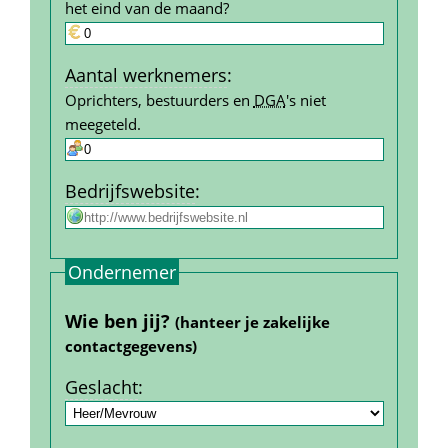
het eind van de maand?
Aantal werk­nemers
:
Oprichters, bestuurders en 
DGA
's niet 
meegeteld.
Bedrijfs­website
:
Ondernemer
Wie ben jij? 
(hanteer je zakelijke 
contact­gegevens)
Geslacht
: