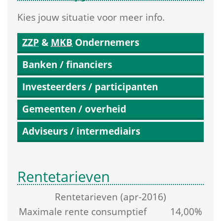
Kies jouw situatie voor meer info.
ZZP
 & 
MKB
 Ondernemers
Banken / financiers
Investeerders / participanten
Gemeenten / overheid
Adviseurs / intermediairs
Rentetarieven
Rente­tarieven (apr-2016)
Maximale rente consumptief 
14,00%