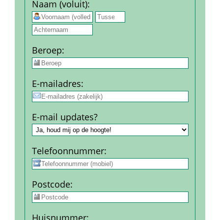
Naam (voluit)
:
 
Beroep
:
E-mail­adres
:
E-mail updates?
Telefoon­nummer
:
Post­code
:
Huis­nummer
: