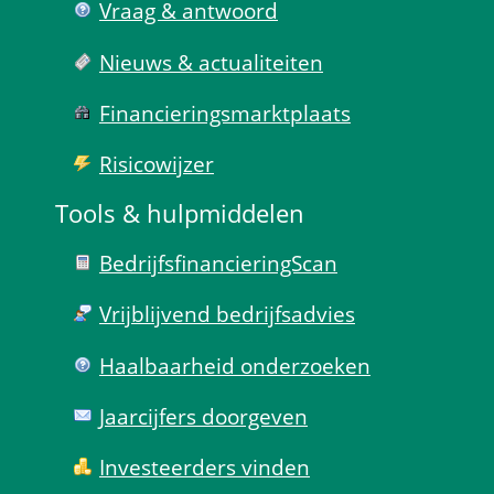
Vraag & antwoord
Nieuws & actualiteiten
Financierings­markt­plaats
Risico­wijzer
Tools & hulp­middelen
Bedrijfsfinanciering­Scan
Vrijblijvend bedrijfs­advies
Haal­baar­heid onder­zoeken
Jaarcijfers doorgeven
Investeerders vinden