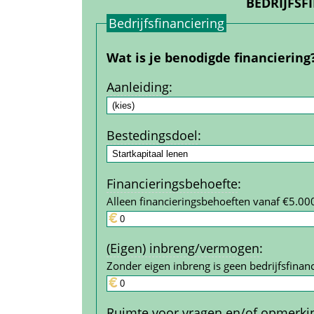
BEDRIJFSF
Bedrijfs­financiering
Wat is je benodigde financiering
Aanleiding
:
Bestedings­doel
:
Financierings­behoefte
:
Alleen financieringsbehoeften vanaf €5.00
(Eigen) inbreng/vermogen
:
Zonder eigen inbreng is geen bedrijfs­financ
Ruimte voor vragen en/of opmerki