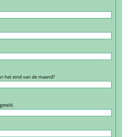
an het eind van de maand?
geteld.