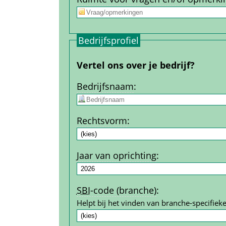
Bedrijfs­profiel
Vertel ons over je bedrijf?
Bedrijfs­naam
:
Rechtsvorm
:
Jaar van oprichting
:
SBI
-code (branche)
:
Helpt bij het vinden van branche-specifieke