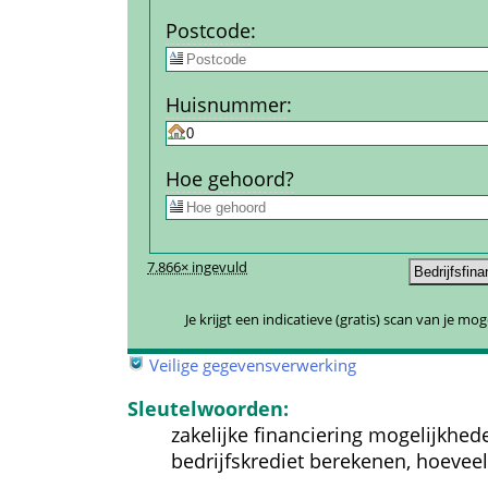
Post­code
:
Huis­nummer
:
Hoe gehoord?
7.866× ingevuld
Je krijgt een indicatieve (gratis) scan van je mo
 
Veilige gegevensverwerking
Sleutelwoorden:
zakelijke financiering mogelijkhed
bedrijfskrediet berekenen, hoeveel