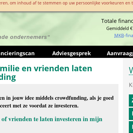
ren, om inhoud af te stemmen op uw persoonlijke voorkeuren en te
Totale financ
Gemiddeld €
MKB
-fin
ende ondernemers"
anciering­scan
Advies­gesprek
Aanvraag­
milie en vrienden laten 
W
ding
K
ren in jouw idee middels crowdfunding, als je goed 
eert met ze voordat ze investeren.
of vrienden te laten investeren in mijn 