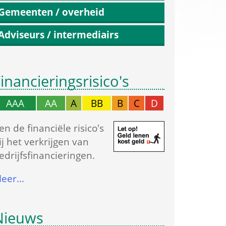
Gemeenten / overheid
Adviseurs / intermediairs
inancierings­risico's
AAA
AA
A
BB
B
C
D
en de financiële risico's 
ij het verkrijgen van 
edrijfs­financieringen.
eer…
Nieuws