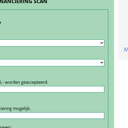
INANCIERING SCAN
?
M
0,- worden geaccepteerd.
iering mogelijk.
ngen
: