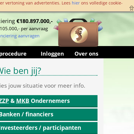
r vertoning van advertenties. Lees 
hier
 ons volledige cookie­
iering 
€180.897.000,-
105.000,- per aanvraag
anciering aanvragen
procedure
Inloggen
Over ons
ie ben jij?
ies jouw situatie voor meer info.
ZZP
 & 
MKB
 Ondernemers
Banken / financiers
Investeerders / participanten