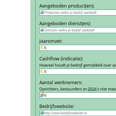
Aangeboden product(en)
:
Aangeboden dienst(en)
:
Jaar­omzet
:
Cashflow (indicatie)
:
Hoeveel houdt je bedrijf gemiddeld over a
Aantal werk­nemers
:
Oprichters, bestuurders en 
DGA
's niet mee
Bedrijfs­website
: