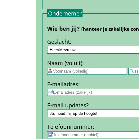
Ondernemer
Wie ben jij? 
(hanteer je zakelijke co
Geslacht
:
Naam (voluit)
:
 
E-mail­adres
:
E-mail updates?
Telefoon­nummer
: