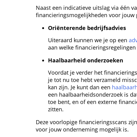
Naast een indicatieve uitslag via één va
financierings­mogelijkheden voor jouw
Oriënterende bedrijfs­advies
Uiteraard kunnen we je op een 
ad
aan welke financierings­regelingen
Haalbaarheid onderzoeken
Voordat je verder het financierings­
je tot nu toe hebt verzameld missc
kan zijn. Je kunt dan een 
haalbaar
een haalbaarheids­onderzoek is dat
toe bent, en of een externe financi
zitten.
Deze voorlopige financierings­scans zijn
voor jouw onderneming mogelijk is.