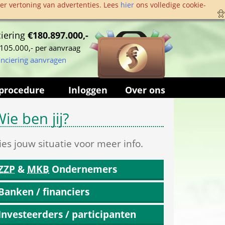
r vertoning van advertenties. Lees 
hier
 ons volledige cookie­
iering 
€180.897.000,-
105.000,- per aanvraag
anciering aanvragen
procedure
Inloggen
Over ons
ie ben jij?
ies jouw situatie voor meer info.
ZZP
 & 
MKB
 Ondernemers
Banken / financiers
Investeerders / participanten