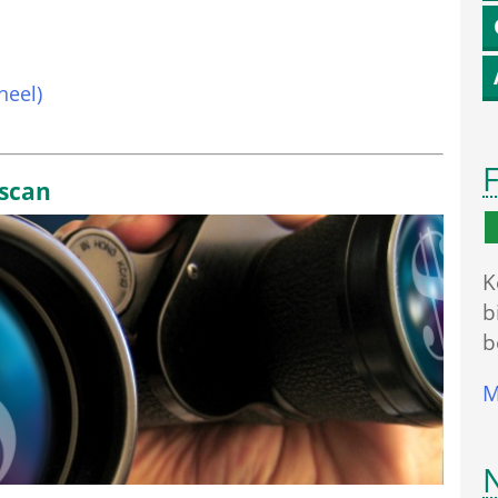
neel)
F
sscan
K
b
b
M