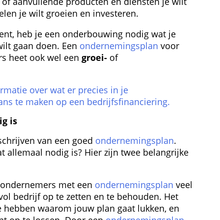
 of aanvullende producten en diensten je wilt 
len je wilt groeien en investeren.
ent, heb je een onderbouwing nodig wat je 
wilt gaan doen. Een 
ondernemingsplan
 voor 
s heet ook wel een 
groei-
 of 
matie over wat er precies in je 
s te maken op een bedrijfs­financiering.
g is
 schrijven van een goed 
ondernemingsplan
. 
 allemaal nodig is? Hier zijn twee belangrijke 
at ondernemers met een 
ondernemingsplan
 veel 
 bedrijf op te zetten en te behouden. Het 
e hebben waarom jouw plan gaat lukken, en 
t op te lossen. Door een 
ondernemingsplan