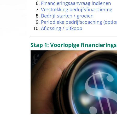
Financieringsaanvraag indienen
Verstrekking bedrijfsfinanciering
Bedrijf starten / groeien
Periodieke bedrijfscoaching (optio
Aflossing / uitkoop
Stap 1: Voorlopige financiering