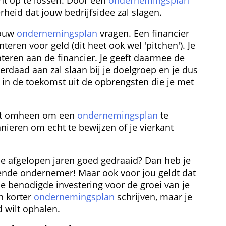
erheid dat jouw bedrijfsidee zal slagen.
ouw 
ondernemingsplan
 vragen. Een financier 
teren voor geld (dit heet ook wel 'pitchen'). Je 
nteren aan de financier. Je geeft daarmee de 
derdaad aan zal slaan bij je doelgroep en je dus 
 in de toekomst uit de opbrengsten die je met 
iet omheen om een 
ondernemingsplan
 te 
nieren om echt te bewijzen of je vierkant 
de afgelopen jaren goed gedraaid? Dan heb je 
ende ondernemer! Maar ook voor jou geldt dat 
de benodigde investering voor de groei van je 
n korter 
ondernemingsplan
 schrijven, maar je 
d wilt ophalen.