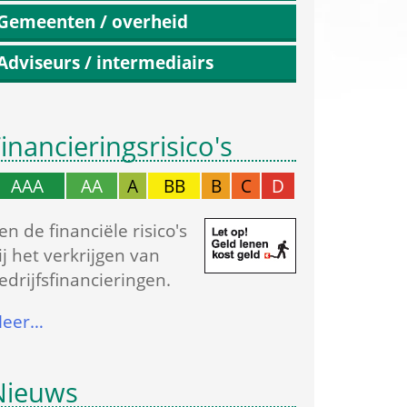
Gemeenten / overheid
Adviseurs / intermediairs
inancierings­risico's
AAA
AA
A
BB
B
C
D
en de financiële risico's 
ij het verkrijgen van 
edrijfs­financieringen.
eer…
Nieuws