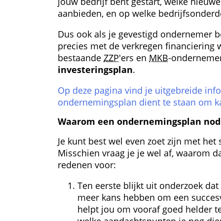
jouw bedrijf bent gestart, welke nieuwe
aanbieden, en op welke bedrijfsonderde
Dus ook als je gevestigd ondernemer b
precies met de verkregen financiering 
bestaande 
ZZP
'ers en 
MKB
-ondernemer
investeringsplan
.
Op deze pagina vind je uitgebreide infor
ondernemingsplan dient te staan om kan
Waarom een ondernemings­plan nodi
Je kunt best wel even zoet zijn met het
Misschien vraag je je wel af, waarom dat
redenen voor:
Ten eerste blijkt uit onderzoek d
meer kans hebben om een succesvol
helpt jou om vooraf goed helder t
welke aandachtspunten je nog dien