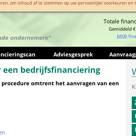
ren, om inhoud af te stemmen op uw persoonlijke voorkeuren en te
Totale financ
Gemiddeld €
MKB
-fin
ende ondernemers"
anciering­scan
Advies­gesprek
Aanvraag­
een bedrijfsfinanciering
W
 procedure omtrent het aanvragen van een 
K
en