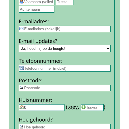
 
E-mail­adres
:
E-mail updates?
Telefoon­nummer
:
Post­code
:
Huis­nummer
:
 
 (
toev.
 
) 
Hoe gehoord?