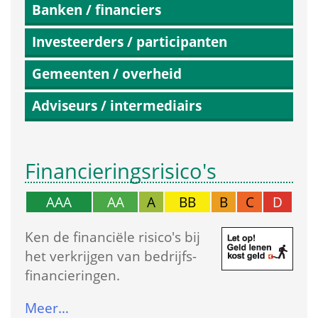
Banken / financiers
Investeerders / participanten
Gemeenten / overheid
Adviseurs / intermediairs
Financierings­risico's
AAA
AA
A
BB
B
C
D
Ken de financiële risico's bij 
het verkrijgen van bedrijfs­
financieringen.
Meer…