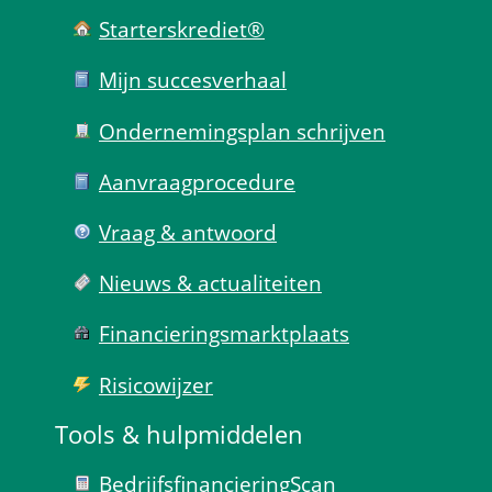
Starterskrediet®
Mijn succes­verhaal
Ondernemings­plan schrijven
Aanvraag­procedure
Vraag & antwoord
Nieuws & actualiteiten
Financierings­markt­plaats
Risico­wijzer
Tools & hulp­middelen
Bedrijfsfinanciering­Scan