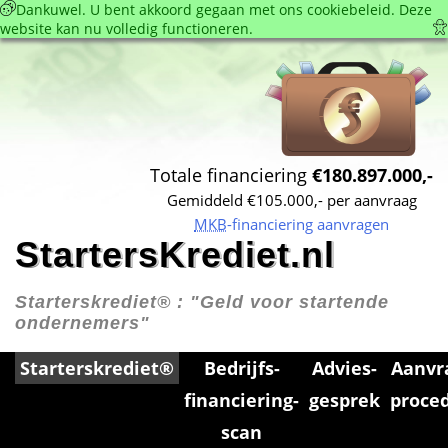
 Dankuwel. U bent akkoord gegaan met ons cookie­beleid. Deze 
website kan nu volledig functioneren. 
Totale financiering 
€180.897.000,-
Gemiddeld €105.000,- per aanvraag
MKB
-financiering aanvragen
StartersKrediet.nl
Starterskrediet® : 
"Geld voor startende 
ondernemers"
Starterskrediet®
Bedrijfs­
Advies­
Aanvr
financiering­
gesprek
proce
scan