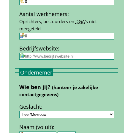
Aantal werk­nemers
:
Oprichters, bestuurders en 
DGA
's niet 
meegeteld.
Bedrijfs­website
:
Ondernemer
Wie ben jij? 
(hanteer je zakelijke 
contact­gegevens)
Geslacht
:
Naam (voluit)
: