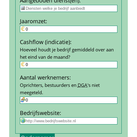
Aangeboden dienst(en)
:
Jaar­omzet
:
Cashflow (indicatie)
:
Hoeveel houdt je bedrijf gemiddeld over aan 
het eind van de maand?
Aantal werk­nemers
:
Oprichters, bestuurders en 
DGA
's niet 
meegeteld.
Bedrijfs­website
: