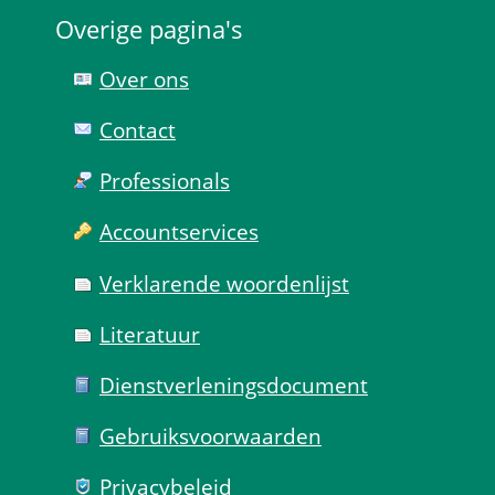
Overige pagina's
Over ons
Contact
Professionals
Account­services
Verklarende woorden­lijst
Literatuur
Dienst­verlenings­document
Gebruiks­voorwaarden
Privacy­beleid