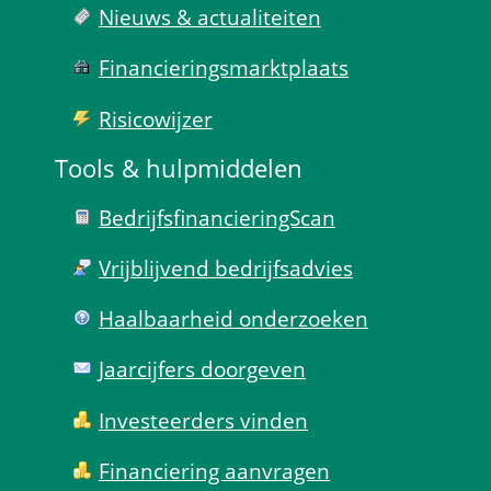
Nieuws & actualiteiten
Financierings­markt­plaats
Risico­wijzer
Tools & hulp­middelen
Bedrijfsfinanciering­Scan
Vrijblijvend bedrijfs­advies
Haal­baar­heid onder­zoeken
Jaarcijfers doorgeven
Investeerders vinden
Financiering aanvragen