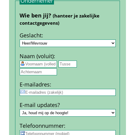
Ondernemer
Wie ben jij? 
(hanteer je zakelijke 
contact­gegevens)
Geslacht
:
Naam (voluit)
:
 
E-mail­adres
:
E-mail updates?
Telefoon­nummer
: