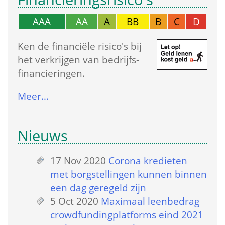
AAA
AA
A
BB
B
C
D
Ken de financiële risico's bij 
het verkrijgen van bedrijfs­
financieringen.
Meer…
Nieuws
17 Nov 2020
 
Corona kredieten 
met borgstellingen kunnen binnen 
een dag geregeld zijn
5 Oct 2020
 
Maximaal leenbedrag 
crowdfundingplatforms eind 2021 