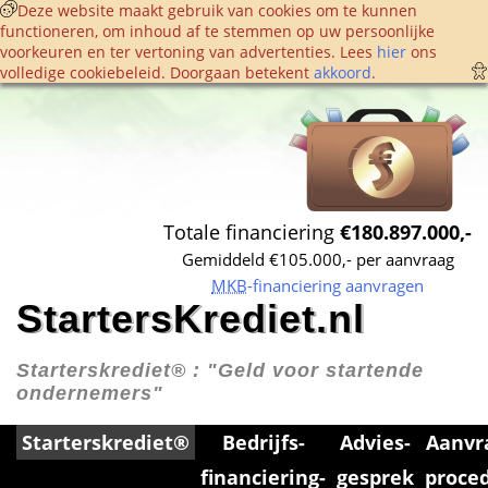
 Deze website maakt gebruik van cookies om te kunnen 
functioneren, om inhoud af te stemmen op uw persoonlijke 
voorkeuren en ter vertoning van advertenties. Lees 
hier
 ons 
volledige cookie­beleid. Doorgaan betekent 
akkoord
. 
Totale financiering 
€180.897.000,-
Gemiddeld €105.000,- per aanvraag
MKB
-financiering aanvragen
StartersKrediet.nl
Starterskrediet® : 
"Geld voor startende 
ondernemers"
Starterskrediet®
Bedrijfs­
Advies­
Aanvr
financiering­
gesprek
proce