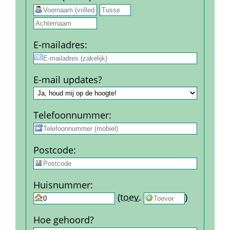
 
E-mail­adres
:
E-mail updates?
Telefoon­nummer
:
Post­code
:
Huis­nummer
:
 
 (
toev.
 
) 
Hoe gehoord?