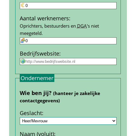
Aantal werk­nemers
:
Oprichters, bestuurders en 
DGA
's niet 
meegeteld.
Bedrijfs­website
:
Ondernemer
Wie ben jij? 
(hanteer je zakelijke 
contact­gegevens)
Geslacht
:
Naam (voluit)
: