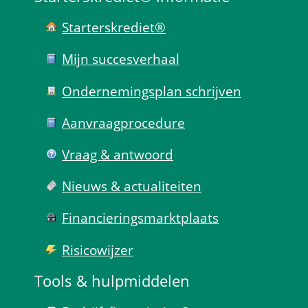
Starterskrediet®
Mijn succes­verhaal
Ondernemings­plan schrijven
Aanvraag­procedure
Vraag & antwoord
Nieuws & actualiteiten
Financierings­markt­plaats
Risico­wijzer
Tools & hulp­middelen