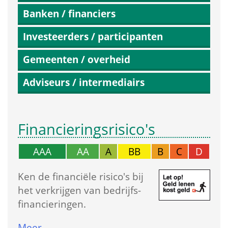
Banken / financiers
Investeerders / participanten
Gemeenten / overheid
Adviseurs / intermediairs
Financierings­risico's
AAA
AA
A
BB
B
C
D
Ken de financiële risico's bij 
het verkrijgen van bedrijfs­
financieringen.
Meer…