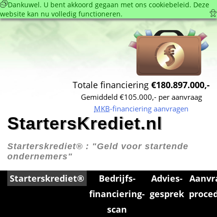
 Dankuwel. U bent akkoord gegaan met ons cookie­beleid. Deze 
website kan nu volledig functioneren. 
Totale financiering 
€180.897.000,-
Gemiddeld €105.000,- per aanvraag
MKB
-financiering aanvragen
StartersKrediet.nl
Starterskrediet® : 
"Geld voor startende 
ondernemers"
Starterskrediet®
Bedrijfs­
Advies­
Aanvr
financiering­
gesprek
proce
scan